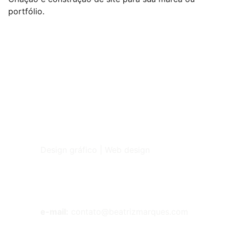
portfólio.
Beatriz Marques
Design gráfico | Web design
Contato
e-mail:
 contato@beatrizmarques.com